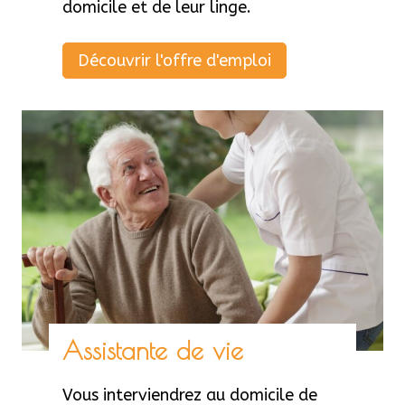
domicile et de leur linge.
A
Découvrir l'offre d'emploi
i
d
e
à
d
o
m
i
c
i
l
Assistante de vie
e
Vous interviendrez au domicile de