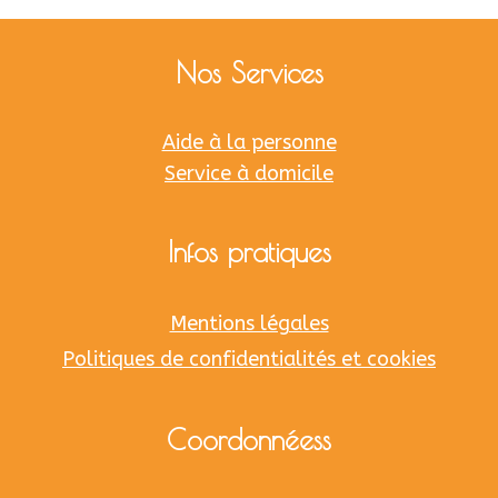
i
s
Nos Services
t
a
Aide à la personne
n
Service à domicile
t
e
d
Infos pratiques
e
v
Mentions légales
i
Politiques de confidentialités et cookies
e
Coordonnéess